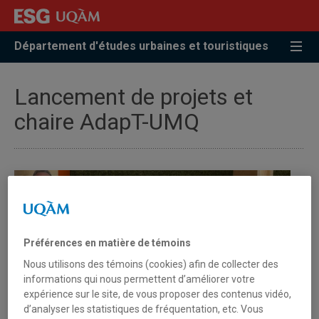
Accéder
Accéder
Accéder
à
au
à
la
menu
la
Département d'études urbaines et touristiques
recherche
pricipal
zone
centrale
Lancement de projets et
chaire AdapT-UMQ
Préférences en matière de témoins
Nous utilisons des témoins (cookies) afin de collecter des
informations qui nous permettent d’améliorer votre
expérience sur le site, de vous proposer des contenus vidéo,
d’analyser les statistiques de fréquentation, etc. Vous