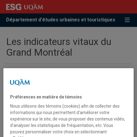
Accéder
Accéder
Accéder
à
au
à
la
menu
la
Département d'études urbaines et touristiques
recherche
pricipal
zone
centrale
Les indicateurs vitaux du
Grand Montréal
Préférences en matière de témoins
Nous utilisons des témoins (cookies) afin de collecter des
informations qui nous permettent d’améliorer votre
expérience sur le site, de vous proposer des contenus vidéo,
d’analyser les statistiques de fréquentation, etc. Vous
pouvez personnaliser votre choix en sélectionnant