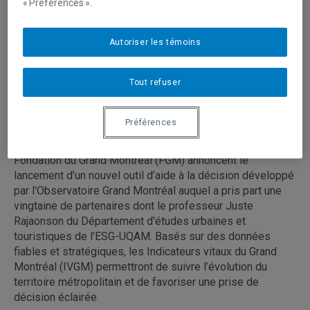
« Préférences ».
Autoriser les témoins
Tout refuser
Préférences
La Communauté métropolitaine de Montréal (CMM) et la
Fondation du Grand Montréal (FGM) annoncent le
lancement d’un nouvel outil d’aide à la décision développé
par l'Observatoire Grand Montréal auquel a pris part une
vingtaine de partenaires dont le professeur Juste
Rajaonson du Département d'études urbaines et
touristiques de l'ESG-UQAM. Basés sur des données
fiables et stratégiques, les Indicateurs vitaux du Grand
Montréal (IVGM) permettront de suivre l’évolution du
territoire métropolitain et de favoriser une prise de
décision éclairée.