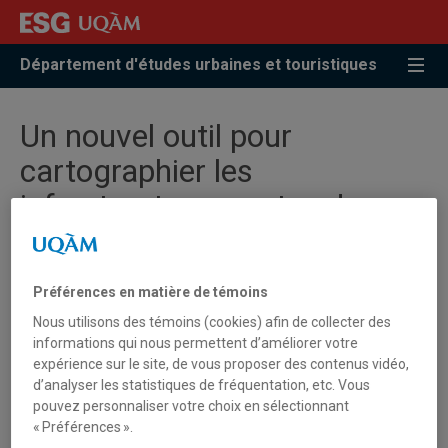
Accéder
Accéder
Accéder
à
au
à
la
menu
la
Département d'études urbaines et touristiques
recherche
pricipal
zone
centrale
Un nouvel outil pour
cartographier les
infrastructures vertes du
Québec
Préférences en matière de témoins
La Chaire de recherche du Canada sur les petites et
Nous utilisons des témoins (cookies) afin de collecter des
moyennes villes à l’UQAM dévoile son Répertoire des
informations qui nous permettent d’améliorer votre
infrastructures vertes du Québec. Cet ensemble de
expérience sur le site, de vous proposer des contenus vidéo,
ressources comprend une carte interactive répertoriant
d’analyser les statistiques de fréquentation, etc. Vous
les infrastructures vertes urbaines de 22 villes de la
pouvez personnaliser votre choix en sélectionnant
province, ainsi qu’une banque de documents destinée aux
« Préférences ».
milieux pratique et universitaire.