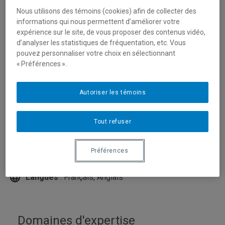
Nous utilisons des témoins (cookies) afin de collecter des
informations qui nous permettent d’améliorer votre
expérience sur le site, de vous proposer des contenus vidéo,
d’analyser les statistiques de fréquentation, etc. Vous
pouvez personnaliser votre choix en sélectionnant
« Préférences ».
Autoriser les témoins
Unité
:
Département d'études urbaines et touristiques
Tout refuser
Courriel
:
morisset.lucie@uqam.ca
Téléphone
: (514) 987-3000 poste 4585
Préférences
Local
: DC-1300
Langues
: Français, Anglais
Domaines d'expertise