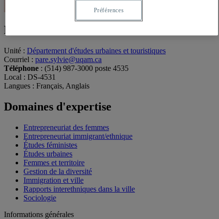
Préférences
Professeure
Unité
:
Département d'études urbaines et touristiques
Courriel
:
pare.sylvie@uqam.ca
Téléphone
: (514) 987-3000 poste 4535
Local
: DS-4531
Langues
: Français, Anglais
Domaines d'expertise
Entrepreneuriat des femmes
Entrepreneuriat immigrant/ethnique
Études féministes
Études urbaines
Femmes et territoire
Gestion de la diversité
Immigration et ville
Rapports interethniques dans la ville
Sociologie
Informations générales