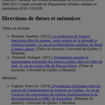
2005-2011 Comité exécutif du Département d'études urbaines et
touristiques (ESG-UQAM)
Directions de thèses et mémoires
Thèses de doctorat
Mounier, Sandrine. (2021)
. La production de l'espace
intercultur-elles de quartier : entre gestion de la diversité et
relations sociales. Le cas de la bibliothèque publique du Boisé
à Saint-Laurent
. (Thèse de doctorat). Université du Québec à
Montréal.
Thérasmé, Kelogue. (2011)
. Dynamiques sociales et
appropriation informelle des espaces publics dans les villes du
Sud : le cas du centre-ville de Port-au-Prince
. (Thèse de
doctorat). Université du Québec à Montréal.
Mémoires
Gagnon, Jean-Luc. (2019)
. Dynamiques d'arrimage entre les
acteurs de l'aménagement du territoire au Québec : le cas de
l'exercice de concordance du schéma d'aménagement et de
développement de la MRC de Roussillon
. (Mémoire de
maîtrise). Université du Québec à Montréal.