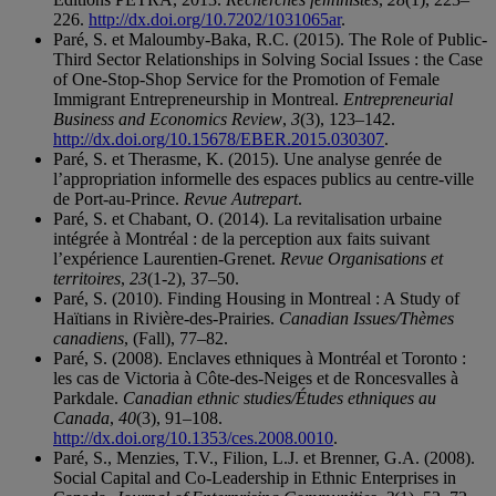
226.
http://dx.doi.org/10.7202/1031065ar
.
Paré, S. et Maloumby-Baka, R.C. (2015). The Role of Public-
Third Sector Relationships in Solving Social Issues : the Case
of One-Stop-Shop Service for the Promotion of Female
Immigrant Entrepreneurship in Montreal.
Entrepreneurial
Business and Economics Review
,
3
(3), 123–142.
http://dx.doi.org/10.15678/EBER.2015.030307
.
Paré, S. et Therasme, K. (2015). Une analyse genrée de
l’appropriation informelle des espaces publics au centre-ville
de Port-au-Prince.
Revue Autrepart
.
Paré, S. et Chabant, O. (2014). La revitalisation urbaine
intégrée à Montréal : de la perception aux faits suivant
l’expérience Laurentien-Grenet.
Revue Organisations et
territoires
,
23
(1-2), 37–50.
Paré, S. (2010). Finding Housing in Montreal : A Study of
Haïtians in Rivière-des-Prairies.
Canadian Issues/Thèmes
canadiens
, (Fall), 77–82.
Paré, S. (2008). Enclaves ethniques à Montréal et Toronto :
les cas de Victoria à Côte-des-Neiges et de Roncesvalles à
Parkdale.
Canadian ethnic studies/Études ethniques au
Canada
,
40
(3), 91–108.
http://dx.doi.org/10.1353/ces.2008.0010
.
Paré, S., Menzies, T.V., Filion, L.J. et Brenner, G.A. (2008).
Social Capital and Co-Leadership in Ethnic Enterprises in