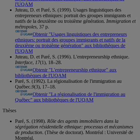
l'UQAM
Juteau, D. et Paré, S. (1999). Usages linguistiques des
entrepreneurs ethniques: portrait des groupes immigrants et
natifs de la deuxième ou troisième génération.
Immigration et
métropoles
, 37 p.
Obtenir "Usages linguistiques des entrepreneurs
ethniques: portrait des groupes immigrants et natifs de la
deuxième ou troisième génération" aux bibliothèques de
l'UQAM
Juteau, D. et Paré, S. (1996). L'entrepreneurship ethnique.
Interface
,
17
(1), 18–28.
Obtenir "L'entrepreneurship ethnique" aux
bibliothèques de l'UQAM
Paré, S. (1992). La régionalisation de l'immigration au
Québec.
9
(3), 17–18.
Obtenir "La régionalisation de l'immigration au
Québec" aux bibliothèques de l'UQAM
Thèses
Paré, S. (1998).
Rôle des agents immobiliers dans la
ségrégation résidentielle ethnique: processus et mécanismes
de production
. (Thèse de doctorat). Montréal : Université de
Montréal.