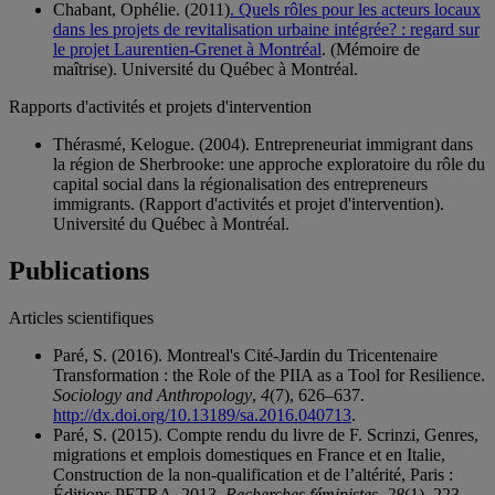
Chabant, Ophélie. (2011)
. Quels rôles pour les acteurs locaux
dans les projets de revitalisation urbaine intégrée? : regard sur
le projet Laurentien-Grenet à Montréal
. (Mémoire de
maîtrise). Université du Québec à Montréal.
Rapports d'activités et projets d'intervention
Thérasmé, Kelogue. (2004). Entrepreneuriat immigrant dans
la région de Sherbrooke: une approche exploratoire du rôle du
capital social dans la régionalisation des entrepreneurs
immigrants. (Rapport d'activités et projet d'intervention).
Université du Québec à Montréal.
Publications
Articles scientifiques
Paré, S. (2016). Montreal's Cité-Jardin du Tricentenaire
Transformation : the Role of the PIIA as a Tool for Resilience.
Sociology and Anthropology
,
4
(7), 626–637.
http://dx.doi.org/10.13189/sa.2016.040713
.
Paré, S. (2015). Compte rendu du livre de F. Scrinzi, Genres,
migrations et emplois domestiques en France et en Italie,
Construction de la non-qualification et de l’altérité, Paris :
Éditions PETRA, 2013.
Recherches féministes
,
28
(1), 223–