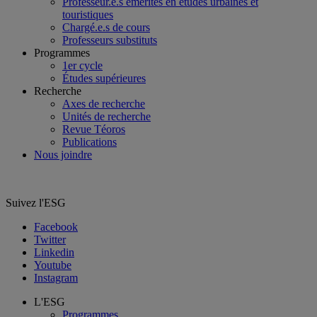
Professeur.e.s émérites en études urbaines et
touristiques
Chargé.e.s de cours
Professeurs substituts
Programmes
1er cycle
Études supérieures
Recherche
Axes de recherche
Unités de recherche
Revue Téoros
Publications
Nous joindre
Suivez l'ESG
Facebook
Twitter
Linkedin
Youtube
Instagram
L'ESG
Programmes