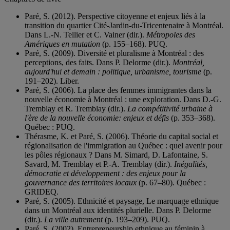
Paré, S. (2012). Perspective citoyenne et enjeux liés à la
transition du quartier Cité-Jardin-du-Tricentenaire à Montréal.
Dans L.-N. Tellier et C. Vainer (dir.).
Métropoles des
Amériques en mutation
(p. 155–168). PUQ.
Paré, S. (2009). Diversité et pluralisme à Montréal : des
perceptions, des faits. Dans P. Delorme (dir.).
Montréal,
aujourd'hui et demain : politique, urbanisme, tourisme
(p.
191–202). Liber.
Paré, S. (2006). La place des femmes immigrantes dans la
nouvelle économie à Montréal : une exploration. Dans D.-G.
Tremblay et R. Tremblay (dir.).
La compétitivité urbaine à
l'ère de la nouvelle économie: enjeux et défis
(p. 353–368).
Québec : PUQ.
Thérasme, K. et Paré, S. (2006). Théorie du capital social et
régionalisation de l'immigration au Québec : quel avenir pour
les pôles régionaux ? Dans M. Simard, D. Lafontaine, S.
Savard, M. Tremblay et P.-A. Tremblay (dir.).
Inégalités,
démocratie et développement : des enjeux pour la
gouvernance des territoires locaux
(p. 67–80). Québec :
GRIDEQ.
Paré, S. (2005). Ethnicité et paysage, Le marquage ethnique
dans un Montréal aux identités plurielle. Dans P. Delorme
(dir.).
La ville autrement
(p. 193–209). PUQ.
Paré, S. (2002). Entrepreneurship ethnique au féminin à