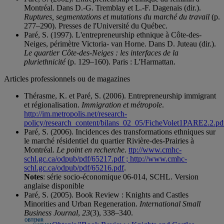
Montréal. Dans D.-G. Tremblay et L.-F. Dagenais (dir.).
Ruptures, segmentations et mutations du marché du travail
(p.
277–290). Presses de l'Université du Québec.
Paré, S. (1997). L'entrepreneurship ethnique à Côte-des-
Neiges, périmètre Victoria- van Horne. Dans D. Juteau (dir.).
Le quartier Côte-des-Neiges : les interfaces de la
pluriethnicité
(p. 129–160). Paris : L'Harmattan.
Articles professionnels ou de magazines
Thérasme, K. et Paré, S. (2006). Entrepreneurship immigrant
et régionalisation.
Immigration et métropole
.
http://im.metropolis.net/research-
policy/research_content/bilans_02_05/FicheVolet1PARE2.2.pd
Paré, S. (2006). Incidences des transformations ethniques sur
le marché résidentiel du quartier Rivière-des-Prairies à
Montréal.
Le point en recherche
.
ttp://www.cmhc-
schl.gc.ca/odpub/pdf/65217.pdf ; http://www.cmhc-
schl.gc.ca/odpub/pdf/65216.pdf
.
Notes
: série socio-économique 06-014, SCHL. Version
anglaise disponible
Paré, S. (2005). Book Review : Knights and Castles
Minorities and Urban Regeneration.
International Small
Business Journal
,
23
(3), 338–340.