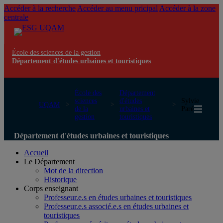
Accéder à la recherche
Accéder au menu pricipal
Accéder à la zone
centrale
École des sciences de la gestion
Département d'études urbaines et touristiques
École des
Département
sciences
d'études
Sylvie
UQAM
de la
urbaines et
Paré
gestion
touristiques
Département d'études urbaines et touristiques
Accueil
Le Département
Mot de la direction
Historique
Corps enseignant
Professeur.e.s en études urbaines et touristiques
Professeur.e.s associé.e.s en études urbaines et
touristiques