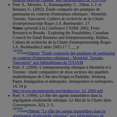
Paré, S., Menzies, T., Ramangalahy, C., Filion, L.J. et
Brenner, G. (2002). Étude comparée des pratiques de
partenariat en contexte d'entreprises ethniques : Montréal,
Toronto, Vancouver.
Cahiers de recherche de la Chaire
d'entrepreneurship Roger-J.A. Bombardier
,
17
.
Notes
: présenté à la Conférence CSSBE 2002, From
Research to Results : Exploring the Possibilities, Canadian
Council for Small Business and Entrepreneurship, Halifax,
Cahiers de recherche de la Chaire d'entrepreneurship Roger-
J.A. Bombardier,Cahier 2002-17 ?, __ p
Obtenir "Étude comparée des pratiques de partenariat
en contexte d'entreprises ethniques : Montréal, Toronto,
Vancouver" aux bibliothèques de l'UQAM
Paré, S. (2000). L'entrepreneurship ethnique à Montréal et à
Toronto : étude comparative de deux secteurs des quartiers
multiethniques de Côte-des-Neiges et Parkdale, Working
Paper, Immigration et métropoles.
Immigration et métropoles
,
14, 54 p.
http://www.im.metropolis.net/medias/wp_14_2000.pdf
.
Paré, S. (1999). Le rôle des agents immobiliers dans la
ségrégation résidentielle ethnique.
Le Mot de la Chaire dans
Convergences
,
3
(2), 2–5.
Obtenir "Le rôle des agents immobiliers dans la
ségrégation résidentielle ethnique" aux bibliothèques de