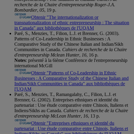
recherche de la Chaire d'entrepreneurship Roger-J.A.
Bombardier
,
05
, 19 p.
Obtenir "The internationalization or
transnationalization of ethnic entrepreneurship : The situation
in Canada" aux bibliothèques de l'UQAM
Paré, S., Menzies, T., Filion, L.J. et Brenner, G. (2003).
Patterns of Co-Leadership in Ethnic Businesses : A
Comparative Study of the Chinese Italian and Indian/Sikh
Communities in Canada.
Cahiers de recherche de la Chaire
d'entrepreneurship Mclean Hunter
,
16
, 16 p.
Notes
: présenté à la 6ième Conférence de l'entrepreneurship
international McGill
Obtenir "Patterns of Co-Leadership in Ethnic
Businesses : A Comparative Study of the Chinese Italian and
Indian/Sikh Communities in Canada" aux bibliothèques de
l'UQAM
Paré, S., Menzies, T., Ramangalahy, C., Filion, L.J. et
Brenner, G. (2002). Entreprises ethniques et identité du
partenariat : Une étude comparative entre Chinois, Italiens et
Indiens/Sikhs au Canada.
Cahiers de recherche de la Chaire
d'entrepreneurship McLean Hunter
,
16
, 13 p.
Obtenir "Entreprises ethniques et identité du
partenariat : Une étude comparative entre Chinois, Italiens et
Indiens/Sikhs au Canada" aux bibliothèques de l'UQAM