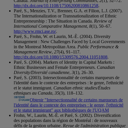
Canada.
Journal of Enterprising Communities
,
2
(1), 52–72.
http://dx.doi.org/10.1108/17506200810861258
.
Paré, S., Menzies, T.V., Brenner, G.A. et Filion, L.J. (2007).
The Internationalization or Transnationalization of Ethnic
Entrepreneurship : The Situation in Canada.
Review of
International Comparative Management
,
8
(1), 50–67.
http://www.rmci.ase.ro/
.
Paré, S., Frohn, W. et Laurin, M.-È. (2004). Diversity
Management : New Challenges Faced by Local Governments
in the Montreal Metropolitan Area.
Public Performance &
Management Review
,
27
(4), 91–117.
http://dx.doi.org/10.1080/15309576.2004.11051808
.
Paré, S. (2004). Markers of Identity in Capital Markets :
Ethnic Businesses and Female Entrepreneurs.
Canadian
Diversity/Diversité canadienne
,
3
(1), 26–30.
Paré, S. (2003). Intersectionnalité de certains marqueurs de
l'identité dans le contexte des entreprises : le genre, l'ethnicité
et le statut immigrant.
Canadian ethnic studies/Études
ethniques au Canada
,
35
(3), 118–132.
Obtenir "Intersectionnalité de certains marqueurs de
l'identité dans le contexte des entreprises : le genre, l'ethnicité
et le statut immigrant" aux bibliothèques de l'UQAM
Frohn, W., Laurin, M.-È. et Paré, S. (2002). Diversification
des populations dans la région de Montréal : de nouveaux
défis de la gestion urbaine.
Revue de l'administration publique