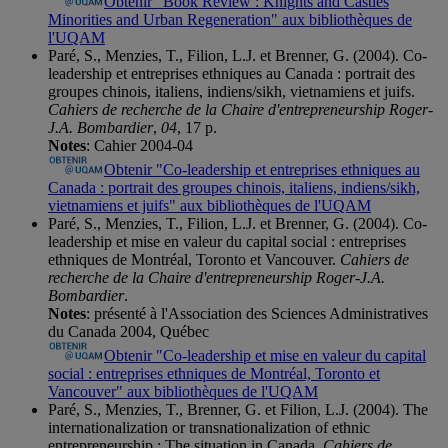
Obtenir "Book Review : Knights and Castles
Minorities and Urban Regeneration" aux bibliothèques de
l'UQAM
Paré, S., Menzies, T., Filion, L.J. et Brenner, G. (2004). Co-
leadership et entreprises ethniques au Canada : portrait des
groupes chinois, italiens, indiens/sikh, vietnamiens et juifs.
Cahiers de recherche de la Chaire d'entrepreneurship Roger-
J.A. Bombardier
,
04
, 17 p.
Notes
: Cahier 2004-04
Obtenir "Co-leadership et entreprises ethniques au
Canada : portrait des groupes chinois, italiens, indiens/sikh,
vietnamiens et juifs" aux bibliothèques de l'UQAM
Paré, S., Menzies, T., Filion, L.J. et Brenner, G. (2004). Co-
leadership et mise en valeur du capital social : entreprises
ethniques de Montréal, Toronto et Vancouver.
Cahiers de
recherche de la Chaire d'entrepreneurship Roger-J.A.
Bombardier
.
Notes
: présenté à l'Association des Sciences Administratives
du Canada 2004, Québec
Obtenir "Co-leadership et mise en valeur du capital
social : entreprises ethniques de Montréal, Toronto et
Vancouver" aux bibliothèques de l'UQAM
Paré, S., Menzies, T., Brenner, G. et Filion, L.J. (2004). The
internationalization or transnationalization of ethnic
entrepreneurship : The situation in Canada.
Cahiers de