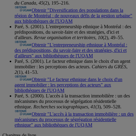
du Canada
,
45
(2), 195–216.
Obtenir "Diversification des populations dans la
région de Montréal : de nouveaux défis de la gestion urbaine"
aux bibliothèques de l'UQAM
Paré, S. (2001). L'entrepreneurship ethnique à Montréal : des
prédispositions, du savoir-faire et des stratégies, d'ici et
d'ailleurs.
Revue organisation et territoires
,
10
(2), 49–55.
Obtenir "L'entrepreneurship ethnique à Montréal :
des prédispositions, du savoir-faire et des stratégies, d'ici et
d'ailleurs" aux bibliothèques de l'UQAM
Paré, S. (2001). Le facteur ethnique dans le choix d'un agent
immobilier : les perceptions des acteurs.
Cahiers du GRÈS
,
2
(1), 41–53.
Obtenir "Le facteur ethnique dans le choix d'un
agent immobilier : les perceptions des acteurs" aux
bibliothèques de l'UQAM
Paré, S. (2000). L'accès à la transaction immobilière : un des
mécanismes du processus de ségrégation résidentielle
ethnique.
Recherches sociographiques
,
41
(3), 509–528.
Obtenir "L'accès à la transaction immobilière : un des
mécanismes du processus de ségrégation résidentielle
ethnique" aux bibliothèques de l'UQAM
Chapitres de livre