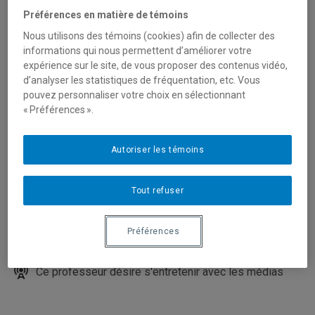
Préférences en matière de témoins
Nous utilisons des témoins (cookies) afin de collecter des
informations qui nous permettent d’améliorer votre
expérience sur le site, de vous proposer des contenus vidéo,
d’analyser les statistiques de fréquentation, etc. Vous
pouvez personnaliser votre choix en sélectionnant
« Préférences ».
Autoriser les témoins
Unité
:
Département d'études urbaines et touristiques
Courriel
:
rajaonson.juste@uqam.ca
Tout refuser
Téléphone
: (514) 987-3000 poste 1323
Local
: DS-3526
Préférences
Langues
: Français, Anglais
Ce professeur désire s'entretenir avec les médias