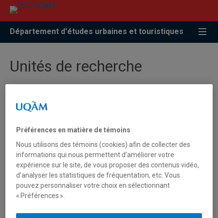
Accéder
Accéder
Accéder
à
au
à
la
menu
la
Département d'études urbaines et touristiques
recherche
pricipal
zone
centrale
Unités de recherche
Chaire de recherche du Canada en
patrimoine urbain
Préférences en matière de témoins
Chaire de recherche-innovation en
Nous utilisons des témoins (cookies) afin de collecter des
stratégies intégrées transport-urbanisme
informations qui nous permettent d’améliorer votre
In.SITU
expérience sur le site, de vous proposer des contenus vidéo,
d’analyser les statistiques de fréquentation, etc. Vous
URBA 2015
pouvez personnaliser votre choix en sélectionnant
« Préférences ».
Chaire de recherche UQAM sur les
dynamiques touristiques et les relations