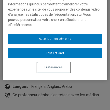
informations qui nous permettent d’améliorer votre
expérience sur le site, de vous proposer des contenus vidéo,
d’analyser les statistiques de fréquentation, etc. Vous
pouvez personnaliser votre choix en sélectionnant
« Préférences ».
Autoriser les témoins
Unité
:
Département d'études urbaines et touristiques
Tout refuser
Courriel
:
khomsi.mohamed_reda@uqam.ca
Préférences
Téléphone
: (514) 987-3000 poste 1269
Local
: DS-4417
Langues
: Français, Anglais, Arabe
Ce professeur désire s'entretenir avec les médias