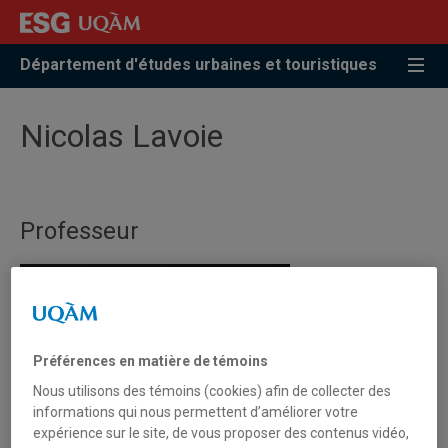
Accéder
Accéder
Accéder
à
au
à
la
menu
la
Département d'études urbaines et touristiques
recherche
pricipal
zone
centrale
Nicolas Lavoie
Professeur
Préférences en matière de témoins
Nous utilisons des témoins (cookies) afin de collecter des
informations qui nous permettent d’améliorer votre
expérience sur le site, de vous proposer des contenus vidéo,