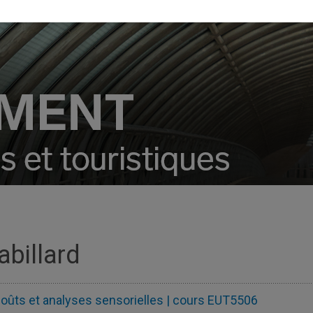
abillard
oûts et analyses sensorielles | cours EUT5506