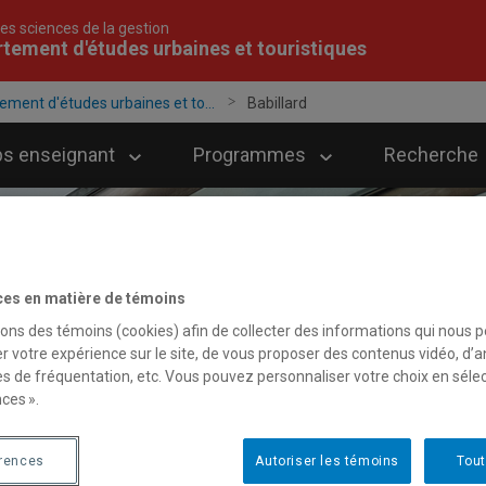
es sciences de la gestion
tement d'études urbaines et touristiques
ement d'études urbaines et to...
Babillard
ps enseignant
Programmes
Recherche
ces en matière de témoins
sons des témoins (cookies) afin de collecter des informations qui nous 
r votre expérience sur le site, de vous proposer des contenus vidéo, d’a
es de fréquentation, etc. Vous pouvez personnaliser votre choix en séle
ces ».
érences
Autoriser les témoins
Tout