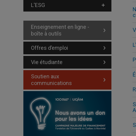
L'ESG
N
c
Enseignement en ligne -
V
boîte à outils
L
Offres d’emploi
P
Vie étudiante
É
Soutien aux
communications
R
S
A
S