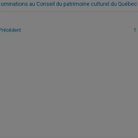
ominations au Conseil du patrimoine culturel du Québec 
osts
Précédent
1
agination